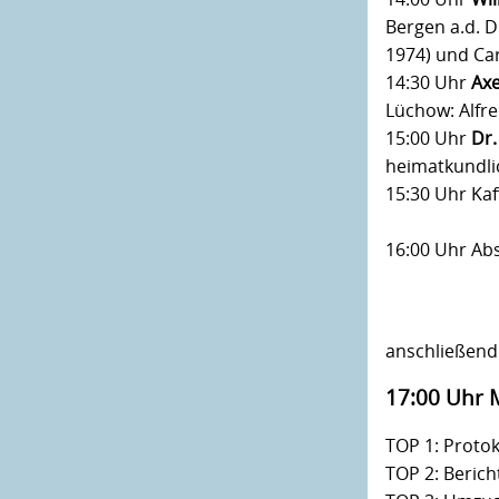
Bergen a.d. D
1974) und Ca
14:30 Uhr
Axe
Lüchow: Alfre
15:00 Uhr
Dr.
heimatkundli
15:30 Uhr Ka
16:00 Uhr Ab
anschließend
17:00 Uhr 
TOP 1: Proto
TOP 2: Berich