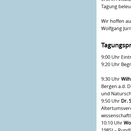
Tagung beleu
Wir hoffen au
Wolfgang Jür
Tagungsp
9:00 Uhr Ein
9:20 Uhr Beg
9:30 Uhr
Wil
Bergen a.d. 
und Natursch
9:50 Uhr
Dr. 
Altertumsver
wissenschaft
10:10 Uhr
Wol
1985) – Rundl