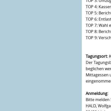
TOP 3: Umzug
TOP 4: Kasse
TOP 5: Berich
TOP 6: Entla
TOP 7: Wahl 
TOP 8: Beric
TOP 9: Versc
Tagungsort
: 
Der Tagungsbe
beglichen we
Mittagessen 
eingenomme
Anmeldung
:
Bitte melden S
HALD, Wolfgan