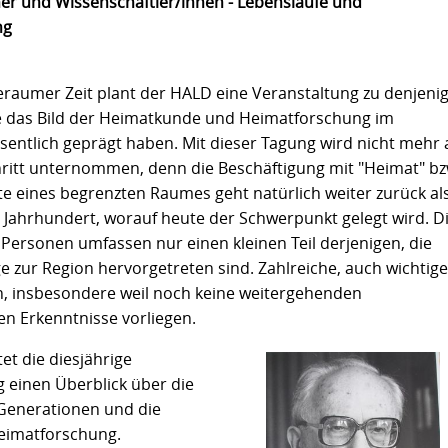
er und Wissenschaftler/innen - Lebensläufe und
ng
geraumer Zeit plant der HALD eine Veranstaltung zu denjeni
e das Bild der Heimatkunde und Heimatforschung im
entlich geprägt haben. Mit dieser Tagung wird nicht mehr 
hritt unternommen, denn die Beschäftigung mit "Heimat" bz
e eines begrenzten Raumes geht natürlich weiter zurück al
. Jahrhundert, worauf heute der Schwerpunkt gelegt wird. D
 Personen umfassen nur einen kleinen Teil derjenigen, die
e zur Region hervorgetreten sind. Zahlreiche, auch wichtig
, insbesondere weil noch keine weitergehenden
en Erkenntnisse vorliegen.
et die diesjährige
 einen Überblick über die
Generationen und die
eimatforschung.