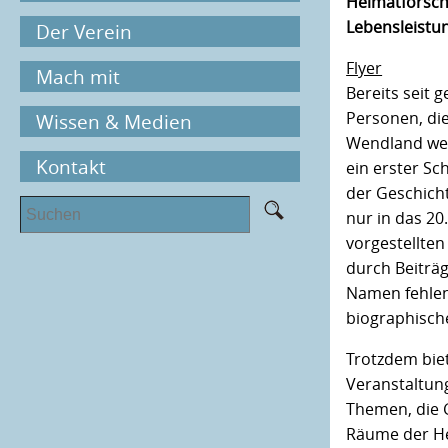
Heimatforsch
Frühjahrstagungen
Lebensleistu
Der Verein
Herbsttagungen
Vorstand + Mitgliedsvereine
Flyer
Mach mit
Bereits seit 
Förderer
Mitglied werden
Personen, di
Wissen & Medien
Satzung
Wendland wes
Schulprojekte
Jahreshefte
Kontakt
ein erster Sc
Wendland-Lexikon
der Geschicht
Impressum / Datenschutz
nur in das 20
Landschaft und Besiedlung
vorgestellten
Presse
durch Beiträg
Stellungnahmen
Namen fehlen
biographisch
Trotzdem biet
Veranstaltung
Themen, die 
Räume der H