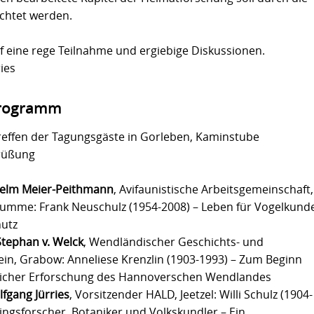
chtet werden.
f eine rege Teilnahme und ergiebige Diskussionen.
ries
rogramm
treffen der Tagungsgäste in Gorleben, Kaminstube
rüßung
helm Meier-Peithmann
, Avifaunistische Arbeitsgemeinschaft,
Dumme: Frank Neuschulz (1954-2008) – Leben für Vogelkund
utz
Stephan v. Welck
, Wendländischer Geschichts- und
ein, Grabow: Anneliese Krenzlin (1903-1993) – Zum Beginn
licher Erforschung des Hannoverschen Wendlandes
fgang Jürries
, Vorsitzender HALD, Jeetzel: Willi Schulz (1904-
ingsforscher, Botaniker und Volkskundler – Ein