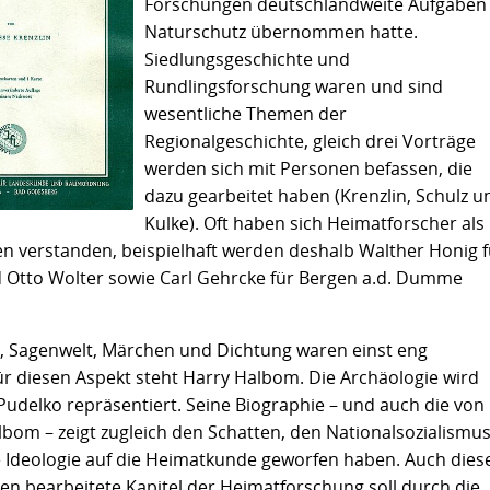
Forschungen deutschlandweite Aufgaben
Naturschutz übernommen hatte.
Siedlungsgeschichte und
Rundlingsforschung waren und sind
wesentliche Themen der
Regionalgeschichte, gleich drei Vorträge
werden sich mit Personen befassen, die
dazu gearbeitet haben (Krenzlin, Schulz u
Kulke). Oft haben sich Heimatforscher als
en verstanden, beispielhaft werden deshalb Walther Honig f
d Otto Wolter sowie Carl Gehrcke für Bergen a.d. Dumme
 Sagenwelt, Märchen und Dichtung waren einst eng
r diesen Aspekt steht Harry Halbom. Die Archäologie wird
Pudelko repräsentiert. Seine Biographie – und auch die von
bom – zeigt zugleich den Schatten, den Nationalsozialismu
e Ideologie auf die Heimatkunde geworfen haben. Auch dies
zen bearbeitete Kapitel der Heimatforschung soll durch die