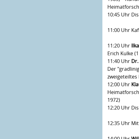
Heimatforsch
10:45 Uhr Di
11:00 Uhr Ka
11:20 Uhr
Ilk
Erich Kulke (
11:40 Uhr
Dr.
Der "gradlini
zweigeteiltes
12:00 Uhr
Kl
Heimatforsch
1972)
12:20 Uhr Di
12:35 Uhr Mi
14:00 Uhr
Wi