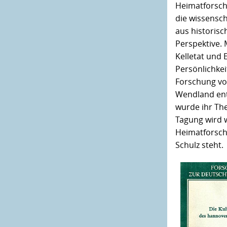
Heimatforsch
die wissensc
aus historisc
Perspektive. 
Kelletat und 
Persönlichkei
Forschung vor
Wendland en
wurde ihr The
Tagung wird 
Heimatforsch
Schulz steht.