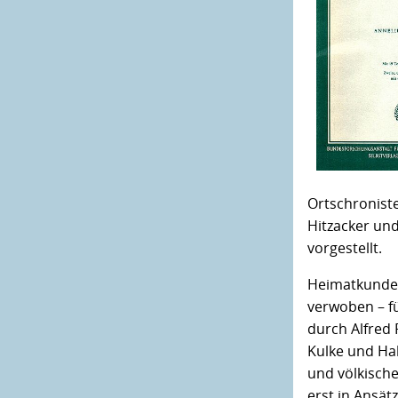
Ortschronist
Hitzacker un
vorgestellt.
Heimatkunde,
verwoben – fü
durch Alfred 
Kulke und Hal
und völkisch
erst in Ansät