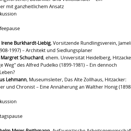
er mit ganzheitlichem Ansatz
skussion
ffeepause
a Irene Burkhardt-Liebig
, Vorsitzende Rundlingsverein, Jamel
1908-1997) – Architekt und Siedlungsplaner
 Margret Schuchard
, ehem. Universität Heidelberg, Hitzacke
ge Weg" des Alfred Pudelko (1899-1981) – Ein dennoch
 Leben?
aus Lehmann
, Museumsleiter, Das Alte Zollhaus, Hitzacker:
er und Chronist – Eine Annäherung an Walther Honig (1898
skussion
ttagspause
lhelm Meier-Peithmann
, Avifaunistische Arbeitsgemeinschaf