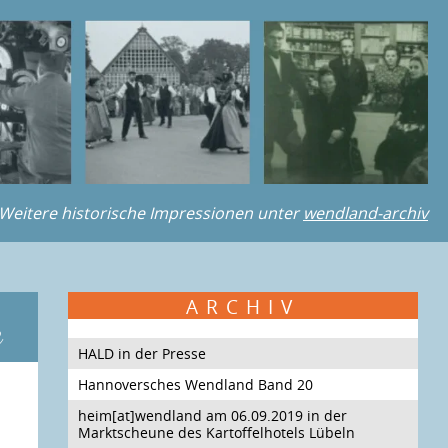
Weitere historische Impressionen unter
wendland-archiv
ARCHIV
e
HALD in der Presse
Hannoversches Wendland Band 20
heim[at]wendland am 06.09.2019 in der
Marktscheune des Kartoffelhotels Lübeln